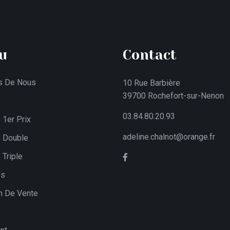
u
Contact
s De Nous
10 Rue Barbière
39700 Rochefort-sur-Nenon
03.84.80.20.93
1er Prix
adeline.chalnot@orange.fr
 Double
Triple
es
n De Vente