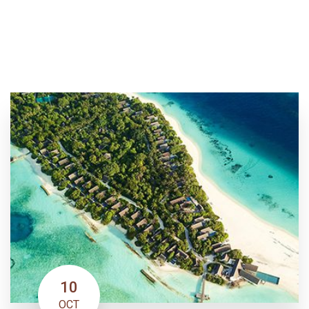
10
OCT